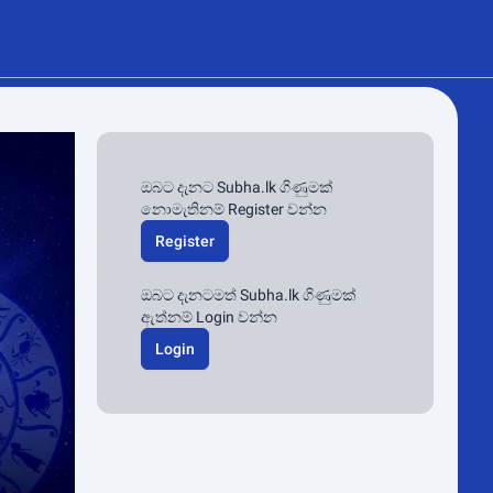
ඔබට දැනට Subha.lk ගිණුමක්
නොමැතිනම් Register වන්න
Register
ඔබට දැනටමත් Subha.lk ගිණුමක්
ඇත්නම් Login වන්න
Login